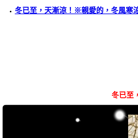
冬已至，天漸涼！※親愛的，冬風寒
冬已至