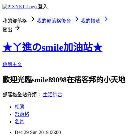
登入
我的部落格
我的部落格後台
我的帳號
登出
★ㄚ進のsmile加油站★
跳到主文
歡迎光臨smile89098在痞客邦的小天地
部落格全站分類：
生活綜合
相簿
部落格
名片
Dec
29
Sun
2019
06:00