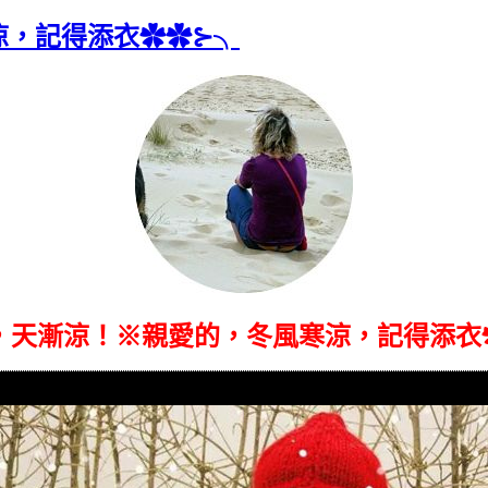
涼，記得添衣✿✿⊱╮
，天漸涼！※親愛的，冬風寒涼，記得添衣