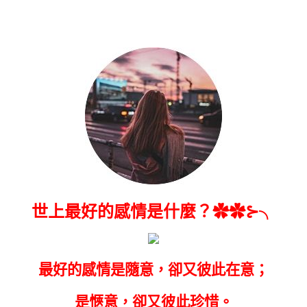
世上最好的感情是什麼？✿✿⊱╮
最好的感情是隨意，卻又彼此在意；
是愜意，卻又彼此珍惜。