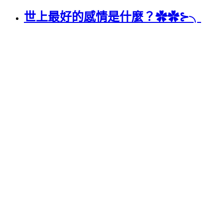
世上最好的感情是什麼？✿✿⊱╮