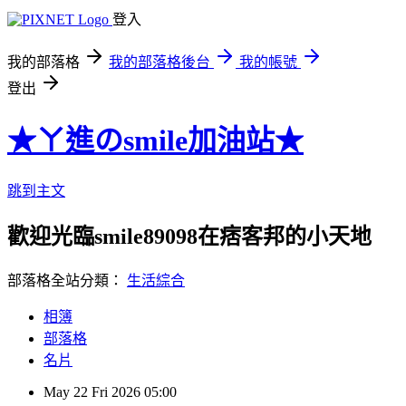
登入
我的部落格
我的部落格後台
我的帳號
登出
★ㄚ進のsmile加油站★
跳到主文
歡迎光臨smile89098在痞客邦的小天地
部落格全站分類：
生活綜合
相簿
部落格
名片
May
22
Fri
2026
05:00