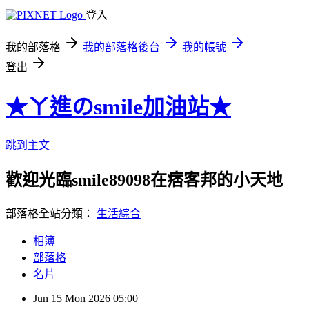
登入
我的部落格
我的部落格後台
我的帳號
登出
★ㄚ進のsmile加油站★
跳到主文
歡迎光臨smile89098在痞客邦的小天地
部落格全站分類：
生活綜合
相簿
部落格
名片
Jun
15
Mon
2026
05:00