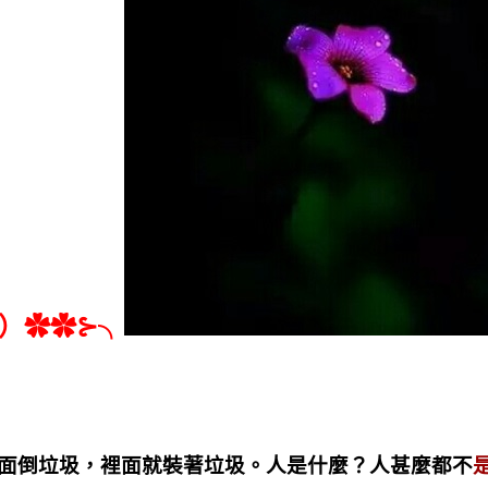
）
✿✿⊱
╮
面倒垃圾，裡面就裝著垃圾。人是什麼？人甚麼都不