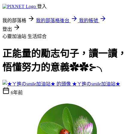
登入
我的部落格
我的部落格後台
我的帳號
登出
心靈加油站
生活綜合
正能量的勵志句子，讀一讀，
悟懂努力的意義✿✿⊱╮
★ㄚ進のsmile加油站★
6年前