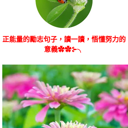
正能量的勵志句子，讀一讀，悟懂努力的
意義✿✿⊱╮