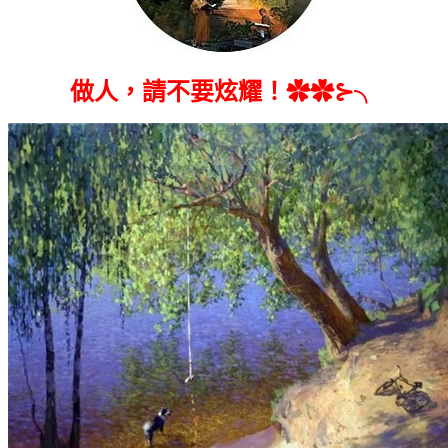
做人，請不要炫耀！✿✿⊱╮