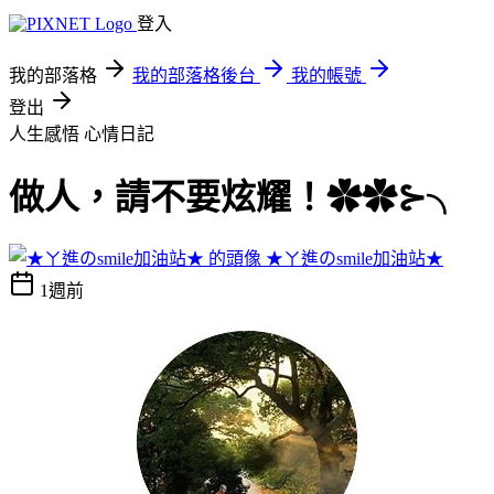
登入
我的部落格
我的部落格後台
我的帳號
登出
人生感悟
心情日記
做人，請不要炫耀！✿✿⊱╮
★ㄚ進のsmile加油站★
1週前