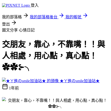
登入
我的部落格
我的部落格後台
我的帳號
登出
圖文分享
心情日記
交朋友，靠心，不靠嘴！！與
人相處，用心點，真心點！
✿✿⊱╮
★ㄚ進のsmile加油站★
1年前