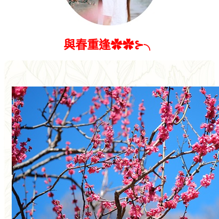
與春重逢✿✿⊱╮