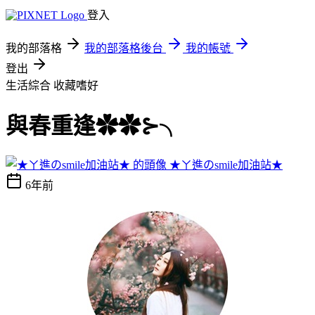
登入
我的部落格
我的部落格後台
我的帳號
登出
生活綜合
收藏嗜好
與春重逢✿✿⊱╮
★ㄚ進のsmile加油站★
6年前