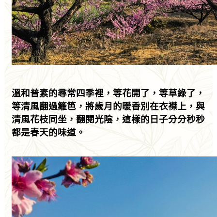
溫和普素的尋常四季裡，等花開了，等草綠了，
等清風翻過籬笆，將歲月的暖香別在衣襟上，與
清風花枝同坐，翻閱光陰，這樣的日子分分秒秒
都是春天的味道。