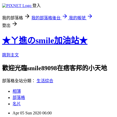
登入
我的部落格
我的部落格後台
我的帳號
登出
★ㄚ進のsmile加油站★
跳到主文
歡迎光臨smile89098在痞客邦的小天地
部落格全站分類：
生活綜合
相簿
部落格
名片
Apr
05
Sun
2020
06:00