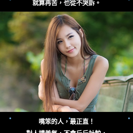
就算再苦，也從不哭訴。
嘴笨的人，最正直！