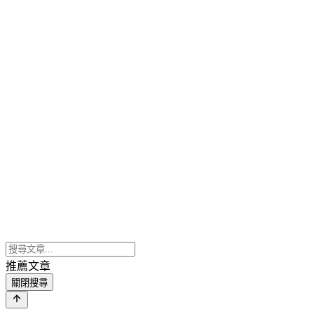
推薦文章
關閉搜尋