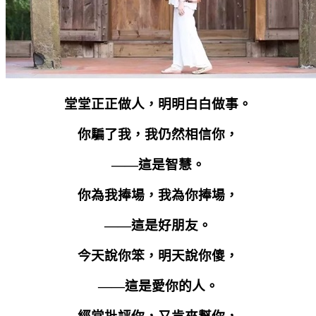
堂堂正正做人，明明白白做事。
你騙了我，我仍然相信你，
——這是智慧。
你為我捧場，我為你捧場，
——這是好朋友。
今天說你笨，明天說你傻，
——這是愛你的人。