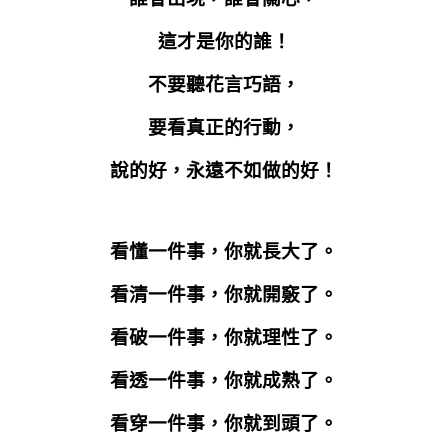
這才是你的誰！
不要聽花言巧語，
要看真正的行動，
說的好，永遠不如做的好！
看懂一件事，你就長大了。
看清一件事，你就開竅了。
看破一件事，你就理性了。
看透一件事，你就成熟了。
看穿一件事，你就到頭了。