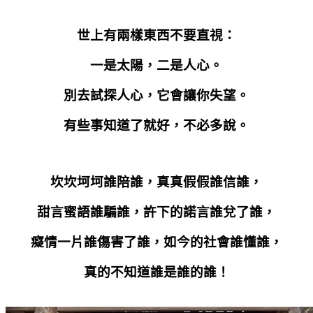
世上有兩樣東西不要直視：
一是太陽，二是人心。
別去試探人心，它會讓你失望。
有些事知道了就好，不必多說。
坎坎坷坷誰陪誰，真真假假誰信誰，
甜言蜜語誰騙誰，許下的諾言誰兌了誰，
癡情一片誰傷害了誰，如今的社會誰懂誰，
真的不知道誰是誰的誰！