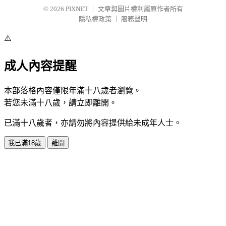
© 2026
PIXNET
｜
文章與圖片權利屬原作者所有
隱私權政策
｜
服務聲明
⚠️
成人內容提醒
本部落格內容僅限年滿十八歲者瀏覽。
若您未滿十八歲，請立即離開。
已滿十八歲者，亦請勿將內容提供給未成年人士。
我已滿18歲
離開