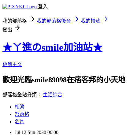
登入
我的部落格
我的部落格後台
我的帳號
登出
★ㄚ進のsmile加油站★
跳到主文
歡迎光臨smile89098在痞客邦的小天地
部落格全站分類：
生活綜合
相簿
部落格
名片
Jul
12
Sun
2020
06:00