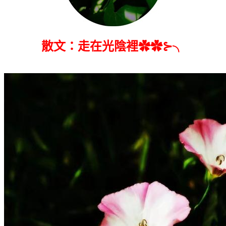
散文：走在光陰裡✿✿⊱╮