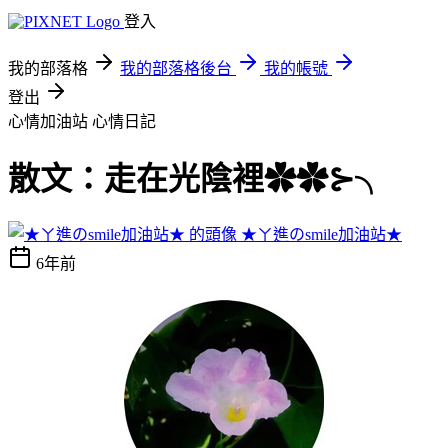
登入
我的部落格
我的部落格後台
我的帳號
登出
心情加油站
心情日記
散文：走在光陰裡✿✿⊱╮
★ㄚ進のsmile加油站★
6年前