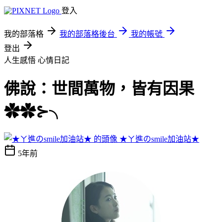
登入
我的部落格
我的部落格後台
我的帳號
登出
人生感悟
心情日記
佛說：世間萬物，皆有因果
✿✿⊱╮
★ㄚ進のsmile加油站★
5年前