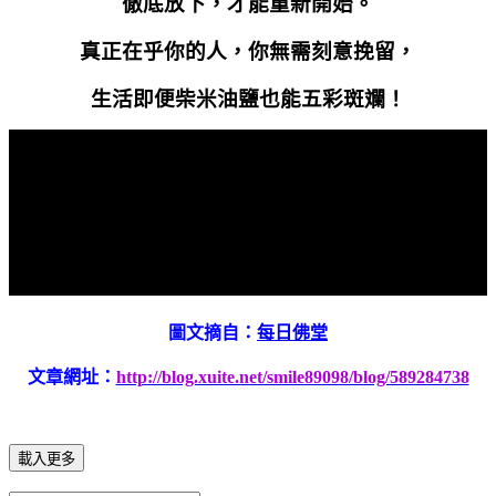
徹底放下，才能重新開始。
真正在乎你的人，你無需刻意挽留，
生活即便柴米油鹽也能五彩斑斕！
圖文摘自：
每日佛堂
文章網址：
http://blog.xuite.net/smile89098/blog/589284738
載入更多