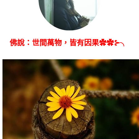
佛說：世間萬物，皆有因果✿✿⊱╮