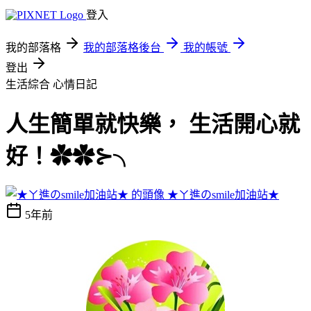
登入
我的部落格
我的部落格後台
我的帳號
登出
生活綜合
心情日記
人生簡單就快樂， 生活開心就
好！✿✿⊱╮
★ㄚ進のsmile加油站★
5年前