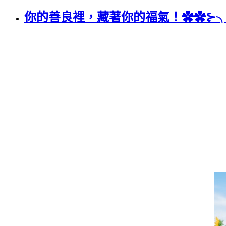
你的善良裡，藏著你的福氣！✿✿⊱