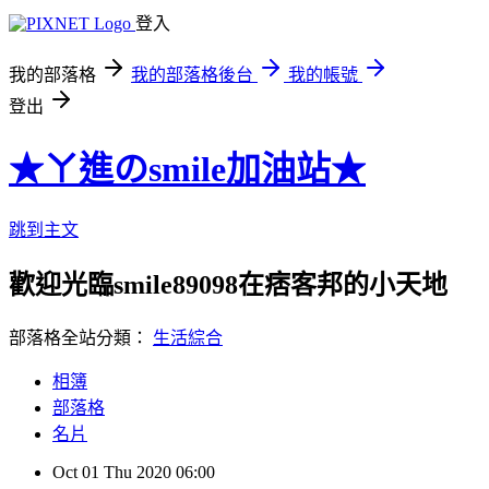
登入
我的部落格
我的部落格後台
我的帳號
登出
★ㄚ進のsmile加油站★
跳到主文
歡迎光臨smile89098在痞客邦的小天地
部落格全站分類：
生活綜合
相簿
部落格
名片
Oct
01
Thu
2020
06:00