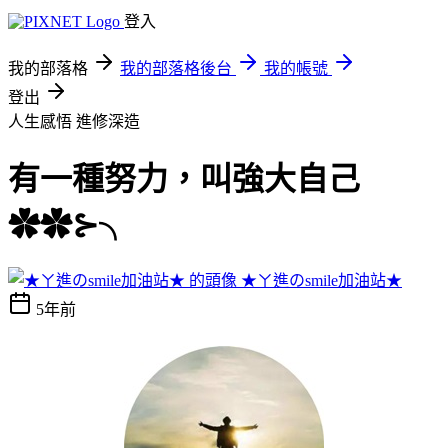
登入
我的部落格
我的部落格後台
我的帳號
登出
人生感悟
進修深造
有一種努力，叫強大自己
✿✿⊱╮
★ㄚ進のsmile加油站★
5年前