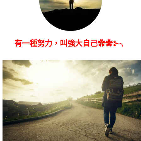
有一種努力，叫強大自己✿✿⊱╮