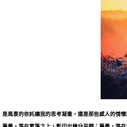
是風景的依託讓我的思考凝重，還是那些感人的情懷
筆墨，落在素箋之上，影印出幾分平靜；筆墨，落在