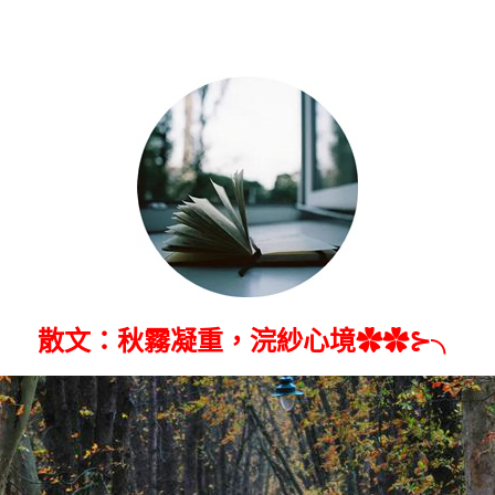
散文：秋霧凝重，浣紗心境✿✿⊱╮