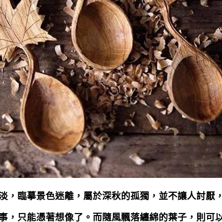
淡，臨摹景色迷離，屬於深秋的孤獨，並不讓人討厭
事，只能憑著想像了。而隨風飄落纏綿的葉子，則可