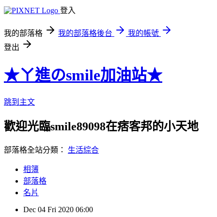
登入
我的部落格
我的部落格後台
我的帳號
登出
★ㄚ進のsmile加油站★
跳到主文
歡迎光臨smile89098在痞客邦的小天地
部落格全站分類：
生活綜合
相簿
部落格
名片
Dec
04
Fri
2020
06:00