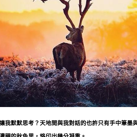
讓我默默思考？天地間與我對話的也許只有手中筆墨
濃稠的秋色里，烙印出幾分凝重。