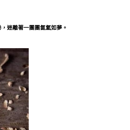
卷，迷離著一團團氤氳如夢。