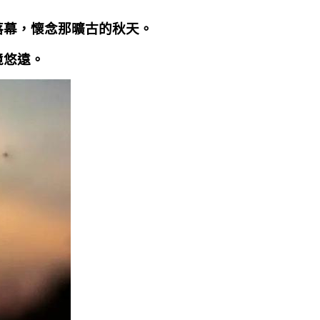
落幕，懷念那曠古的秋天。
境悠遠。