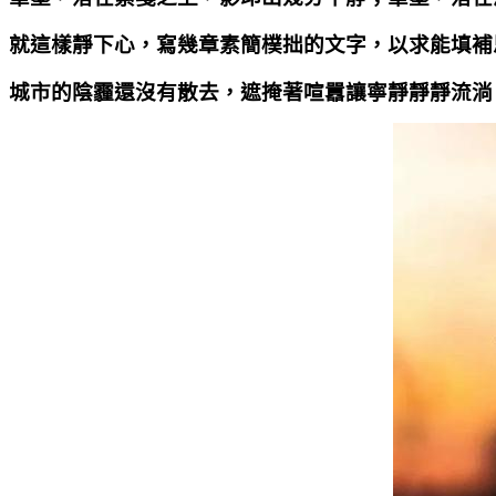
就這樣靜下心，寫幾章素簡樸拙的文字，以求能填補
城市的陰霾還沒有散去，遮掩著喧囂讓寧靜靜靜流淌