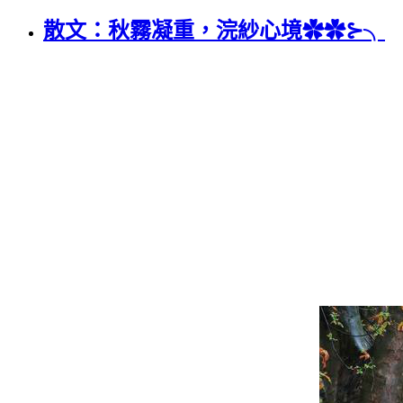
散文：秋霧凝重，浣紗心境✿✿⊱╮