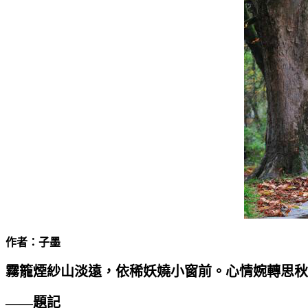
作者：子墨
霧籠煙紗山淡遠，依稀妖嬈小窗前。心情婉轉思秋
——題記