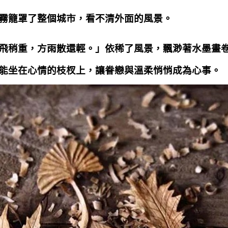
霧籠罩了整個城市，看不清外面的風景。
飛稍重，方雨散還輕。」依稀了風景，飄渺著水墨畫
能坐在心情的枝杈上，讓眷戀與溫柔悄悄成為心事。