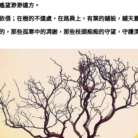
遙望渺渺遠方。
依偎；在樹的不遠處，在路肩上，有葉的鋪設，鋪天
的，那些孤寒中的凋謝，那些枝頭痴痴的守望，守護