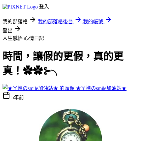
登入
我的部落格
我的部落格後台
我的帳號
登出
人生感悟
心情日記
時間，讓假的更假，真的更
真！✿✿⊱╮
★ㄚ進のsmile加油站★
5年前