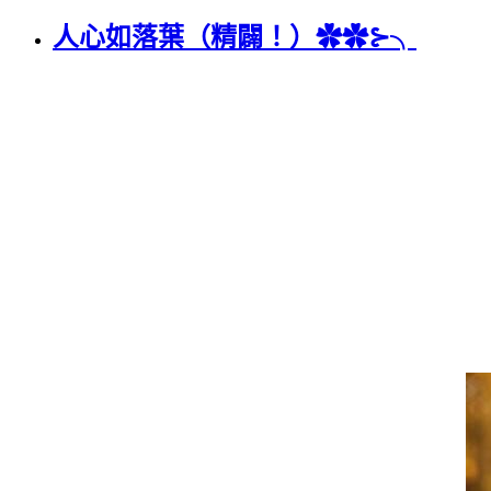
人心如落葉（精闢！）✿✿⊱╮