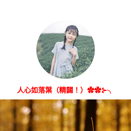
人心如落葉（精闢！）✿✿⊱╮