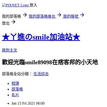
登入
我的部落格
我的部落格後台
我的帳號
登出
★ㄚ進のsmile加油站★
跳到主文
歡迎光臨smile89098在痞客邦的小天地
部落格全站分類：
生活綜合
相簿
部落格
名片
Jan
15
Fri
2021
06:00