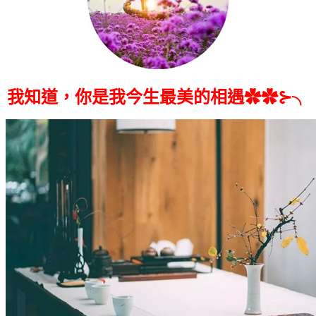
我知道，你是我今生最美的相遇✿✿⊱╮