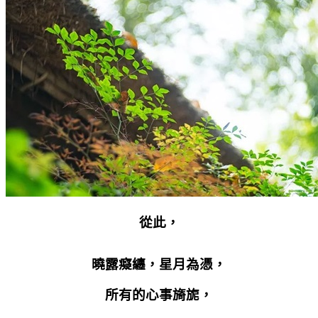
從此，
曉露癡纏，星月為憑，
所有的心事旖旎，