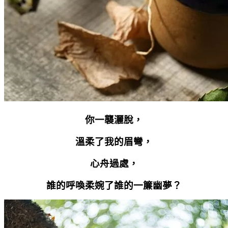
你一襲灑脫，
溫柔了我的眉彎，
心舟過處，
誰的呼喚柔婉了誰的一簾幽夢？