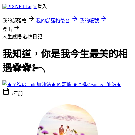
登入
我的部落格
我的部落格後台
我的帳號
登出
人生感悟
心情日記
我知道，你是我今生最美的相
遇✿✿⊱╮
★ㄚ進のsmile加油站★
5年前