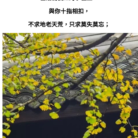
與你十指相扣，
不求地老天荒，只求莫失莫忘；