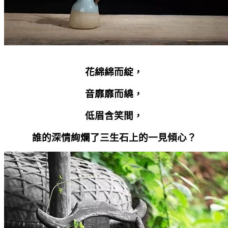
花綿綿而綻，
音靡靡而繞，
低眉含笑間，
誰的深情絢爛了三生石上的一見傾心？