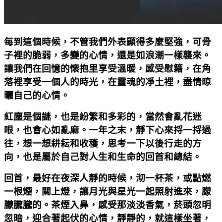
每到這個時候，不管我們外表顯得多麼堅強，可骨
子裡的脆弱，多變的心情，還是如浪潮一樣襲來。
讓我們在回憶的懷抱里享受溫暖，感受慰籍，在角
落裡享受一個人的時光，在靈魂的凈土裡，盡情晾
曬自己的心情。
紅塵是個謎，也是紛繁和多彩的，當然會亂花迷
眼，也會心如亂麻。一年之末，靜下心來捋一捋過
往，想一想耕耘和收穫，思考一下以後行走的方
向，也是屬於自己對人生和生命的回首和總結。
回首，最好在夜深人靜的時候，沏一杯茶，或點燃
一根煙，關上燈，讓月光與星光一起照射進來，朦
朦朧朧的。茶煙入鼻，感受那淡淡香氣，菸頭忽明
忽暗，迎合著起伏的心情，靜靜的，就這樣坐著，