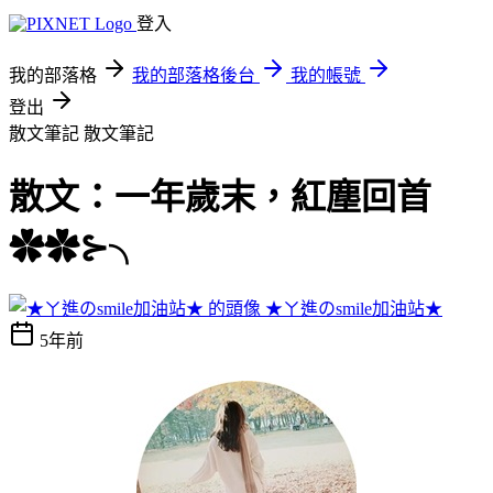
登入
我的部落格
我的部落格後台
我的帳號
登出
散文筆記
散文筆記
散文：一年歲末，紅塵回首
✿✿⊱╮
★ㄚ進のsmile加油站★
5年前