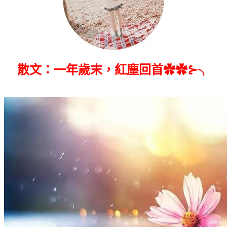
散文：一年歲末，紅塵回首✿✿⊱╮