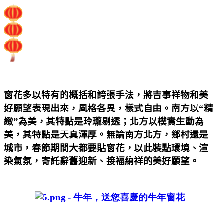
窗花多以特有的概括和誇張手法，將吉事祥物和美
好願望表現出來，風格各異，樣式自由。南方以“精
緻”為美，其特點是玲瓏剔透；北方以樸實生動為
美，其特點是天真渾厚。無論南方北方，鄉村還是
城市，春節期間大都要貼窗花，以此裝點環境、渲
染氣氛，寄託辭舊迎新、接福納祥的美好願望。