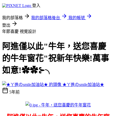
登入
我的部落格
我的部落格後台
我的帳號
登出
年節喜慶
視覺設計
阿進僅以此"牛年，送您喜慶
的牛年窗花"祝新年快樂!萬事
如意!✿✿⊱╮
★ㄚ進のsmile加油站★
5年前