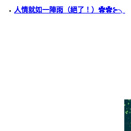
人情就如一陣雨（絕了！）✿✿⊱╮