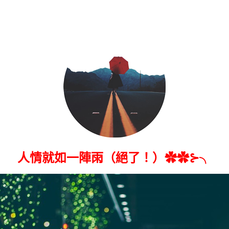
人情就如一陣雨（絕了！）✿✿⊱╮