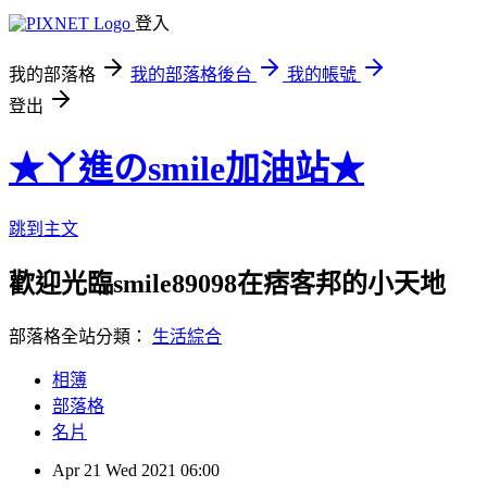
登入
我的部落格
我的部落格後台
我的帳號
登出
★ㄚ進のsmile加油站★
跳到主文
歡迎光臨smile89098在痞客邦的小天地
部落格全站分類：
生活綜合
相簿
部落格
名片
Apr
21
Wed
2021
06:00