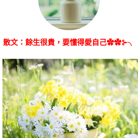
散文：餘生很貴，要懂得愛自己✿✿⊱╮