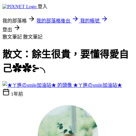
登入
我的部落格
我的部落格後台
我的帳號
登出
散文筆記
散文筆記
散文：餘生很貴，要懂得愛自
己✿✿⊱╮
★ㄚ進のsmile加油站★
1年前