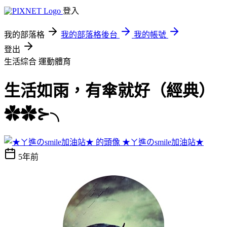
登入
我的部落格
我的部落格後台
我的帳號
登出
生活綜合
運動體育
生活如雨，有傘就好（經典）
✿✿⊱╮
★ㄚ進のsmile加油站★
5年前