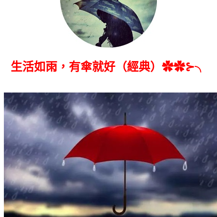
生活如雨，有傘就好（經典）✿✿⊱╮