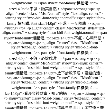
weight:normal"><span style="font-family:標楷體; font-
size:14.0pt">不爭，順其自然，</span></strong></p> <p
align="center" class="MsoNormal" style="text-align: center;">
<strong style="mso-bidi-font-weight:normal"><span style="font-
family:標楷體; font-size:14.0pt">不求，一切隨緣，</span>
</strong></p> <p align="center" class="MsoNormal" style="text-
align: center;"><strong style="mso-bidi-font-weight:normal"><span
style="font-family:標楷體; font-size:14.0pt">不氣，心胸開闊，
</span></strong></p> <p align="center" class="MsoNormal"
style="text-align: center;"><strong style="mso-bidi-font-
weight:normal"><span style="font-family:標楷體; font-
size:14.0pt">不怨，心懷感激。</span></strong></p> <p
align="center" class="MsoNormal" style="text-align: center;">
<strong style="mso-bidi-font-weight:normal"><span style="font-
family:標楷體; font-size:14.0pt">放下計較矛盾，輕鬆的活，
</span></strong></p> <p align="center" class="MsoNormal"
style="text-align: center;"><strong style="mso-bidi-font-
weight:normal"><span style="font-family:標楷體; font-
size:14.0pt">看淡金錢財富，知足的過，</span></strong></p>
<p align="center" class="MsoNormal" style="text-align: center;">
<strong style="mso-bidi-font-weight:normal"><span style="font-
family:標楷體; font-size:14.0pt">遠離是是非非，不理流言蜚