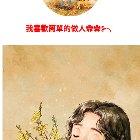
我喜歡簡單的做人✿✿⊱╮