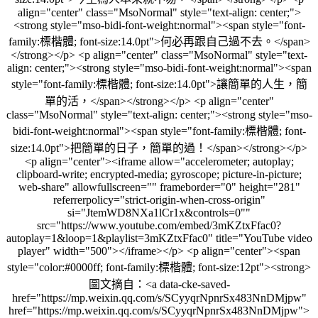
align="center" class="MsoNormal" style="text-align: center;">
<strong style="mso-bidi-font-weight:normal"><span style="font-
family:標楷體; font-size:14.0pt">何必再跟自己過不去。</span>
</strong></p> <p align="center" class="MsoNormal" style="text-
align: center;"><strong style="mso-bidi-font-weight:normal"><span
style="font-family:標楷體; font-size:14.0pt">讓簡單的人生，簡
單的活，</span></strong></p> <p align="center"
class="MsoNormal" style="text-align: center;"><strong style="mso-
bidi-font-weight:normal"><span style="font-family:標楷體; font-
size:14.0pt">把簡單的日子，簡單的過！</span></strong></p>
<p align="center"><iframe allow="accelerometer; autoplay;
clipboard-write; encrypted-media; gyroscope; picture-in-picture;
web-share" allowfullscreen="" frameborder="0" height="281"
referrerpolicy="strict-origin-when-cross-origin"
si="JtemWD8NXa1lCr1x&controls=0""
src="https://www.youtube.com/embed/3mKZtxFfac0?
autoplay=1&loop=1&playlist=3mKZtxFfac0" title="YouTube video
player" width="500"></iframe></p> <p align="center"><span
style="color:#0000ff; font-family:標楷體; font-size:12pt"><strong>
圖文摘自：<a data-cke-saved-
href="https://mp.weixin.qq.com/s/SCyyqrNpnrSx483NnDMjpw"
href="https://mp.weixin.qq.com/s/SCyyqrNpnrSx483NnDMjpw">