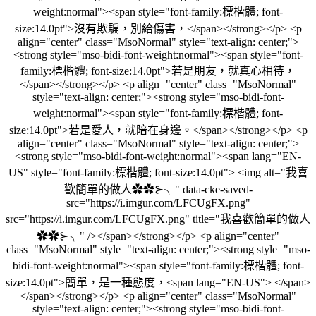
weight:normal"><span style="font-family:標楷體; font-
size:14.0pt">沒有欺騙，別給傷害，</span></strong></p> <p
align="center" class="MsoNormal" style="text-align: center;">
<strong style="mso-bidi-font-weight:normal"><span style="font-
family:標楷體; font-size:14.0pt">若是朋友，就真心相待，
</span></strong></p> <p align="center" class="MsoNormal"
style="text-align: center;"><strong style="mso-bidi-font-
weight:normal"><span style="font-family:標楷體; font-
size:14.0pt">若是愛人，就陪在身邊。</span></strong></p> <p
align="center" class="MsoNormal" style="text-align: center;">
<strong style="mso-bidi-font-weight:normal"><span lang="EN-
US" style="font-family:標楷體; font-size:14.0pt"> <img alt="我喜
歡簡單的做人✿✿⊱╮" data-cke-saved-
src="https://i.imgur.com/LFCUgFX.png"
src="https://i.imgur.com/LFCUgFX.png" title="我喜歡簡單的做人
✿✿⊱╮" /></span></strong></p> <p align="center"
class="MsoNormal" style="text-align: center;"><strong style="mso-
bidi-font-weight:normal"><span style="font-family:標楷體; font-
size:14.0pt">簡單，是一種態度，<span lang="EN-US"> </span>
</span></strong></p> <p align="center" class="MsoNormal"
style="text-align: center;"><strong style="mso-bidi-font-