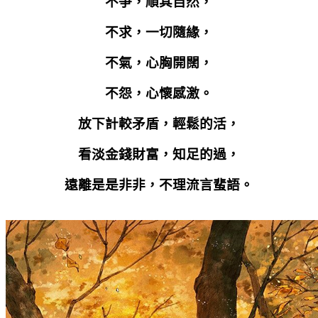
不爭，順其自然，
不求，一切隨緣，
不氣，心胸開闊，
不怨，心懷感激。
放下計較矛盾，輕鬆的活，
看淡金錢財富，知足的過，
遠離是是非非，不理流言蜚語。