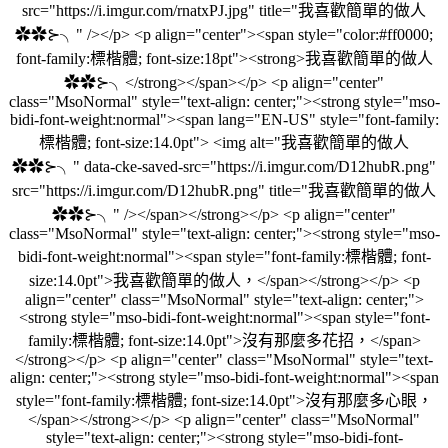
src="https://i.imgur.com/rnatxPJ.jpg" title="我喜歡簡單的做人
✿✿⊱╮" /></p> <p align="center"><span style="color:#ff0000;
font-family:標楷體; font-size:18pt"><strong>我喜歡簡單的做人
✿✿⊱╮</strong></span></p> <p align="center"
class="MsoNormal" style="text-align: center;"><strong style="mso-
bidi-font-weight:normal"><span lang="EN-US" style="font-family:
標楷體; font-size:14.0pt"> <img alt="我喜歡簡單的做人
✿✿⊱╮" data-cke-saved-src="https://i.imgur.com/D12hubR.png"
src="https://i.imgur.com/D12hubR.png" title="我喜歡簡單的做人
✿✿⊱╮" /></span></strong></p> <p align="center"
class="MsoNormal" style="text-align: center;"><strong style="mso-
bidi-font-weight:normal"><span style="font-family:標楷體; font-
size:14.0pt">我喜歡簡單的做人，</span></strong></p> <p
align="center" class="MsoNormal" style="text-align: center;">
<strong style="mso-bidi-font-weight:normal"><span style="font-
family:標楷體; font-size:14.0pt">沒有那麼多花招，</span>
</strong></p> <p align="center" class="MsoNormal" style="text-
align: center;"><strong style="mso-bidi-font-weight:normal"><span
style="font-family:標楷體; font-size:14.0pt">沒有那麼多心眼，
</span></strong></p> <p align="center" class="MsoNormal"
style="text-align: center;"><strong style="mso-bidi-font-