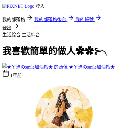
登入
我的部落格
我的部落格後台
我的帳號
登出
生活綜合
生活綜合
我喜歡簡單的做人✿✿⊱╮
★ㄚ進のsmile加油站★
1年前