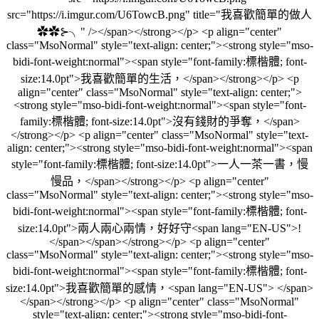
src="https://i.imgur.com/U6TowcB.png" title="我喜歡簡單的做人
✿✿⊱╮" /></span></strong></p> <p align="center"
class="MsoNormal" style="text-align: center;"><strong style="mso-
bidi-font-weight:normal"><span style="font-family:標楷體; font-
size:14.0pt">我喜歡簡單的生活，</span></strong></p> <p
align="center" class="MsoNormal" style="text-align: center;">
<strong style="mso-bidi-font-weight:normal"><span style="font-
family:標楷體; font-size:14.0pt">沒有錢財的爭奪，</span>
</strong></p> <p align="center" class="MsoNormal" style="text-
align: center;"><strong style="mso-bidi-font-weight:normal"><span
style="font-family:標楷體; font-size:14.0pt">一人一茶一書，慢
慢品，</span></strong></p> <p align="center"
class="MsoNormal" style="text-align: center;"><strong style="mso-
bidi-font-weight:normal"><span style="font-family:標楷體; font-
size:14.0pt">兩人兩心兩情，好好守<span lang="EN-US">!
</span></span></strong></p> <p align="center"
class="MsoNormal" style="text-align: center;"><strong style="mso-
bidi-font-weight:normal"><span style="font-family:標楷體; font-
size:14.0pt">我喜歡簡單的感情，<span lang="EN-US"> </span>
</span></strong></p> <p align="center" class="MsoNormal"
style="text-align: center;"><strong style="mso-bidi-font-