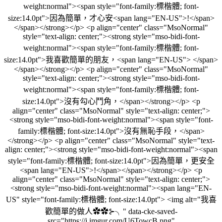
weight:normal"><span style="font-family:標楷體; font-
size:14.0pt">因為簡單，才心安<span lang="EN-US">!</span>
</span></strong></p> <p align="center" class="MsoNormal"
style="text-align: center;"><strong style="mso-bidi-font-
weight:normal"><span style="font-family:標楷體; font-
size:14.0pt">我喜歡簡單的朋友，<span lang="EN-US"> </span>
</span></strong></p> <p align="center" class="MsoNormal"
style="text-align: center;"><strong style="mso-bidi-font-
weight:normal"><span style="font-family:標楷體; font-
size:14.0pt">沒有勾心鬥角，</span></strong></p> <p
align="center" class="MsoNormal" style="text-align: center;">
<strong style="mso-bidi-font-weight:normal"><span style="font-
family:標楷體; font-size:14.0pt">沒有無恥手段，</span>
</strong></p> <p align="center" class="MsoNormal" style="text-
align: center;"><strong style="mso-bidi-font-weight:normal"><span
style="font-family:標楷體; font-size:14.0pt">因為簡單，更安全
<span lang="EN-US">!</span></span></strong></p> <p
align="center" class="MsoNormal" style="text-align: center;">
<strong style="mso-bidi-font-weight:normal"><span lang="EN-
US" style="font-family:標楷體; font-size:14.0pt"> <img alt="我喜
歡簡單的做人✿✿⊱╮" data-cke-saved-
src="https://i.imgur.com/U6TowcB.png"