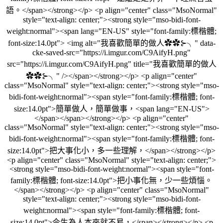
語。</span></strong></p> <p align="center" class="MsoNormal"
style="text-align: center;"><strong style="mso-bidi-font-
weight:normal"><span lang="EN-US" style="font-family:標楷體;
font-size:14.0pt"> <img alt="我喜歡簡單的做人✿✿⊱╮" data-
cke-saved-src="https://i.imgur.com/C9AifyH.png"
src="https://i.imgur.com/C9AifyH.png" title="我喜歡簡單的做人
✿✿⊱╮" /></span></strong></p> <p align="center"
class="MsoNormal" style="text-align: center;"><strong style="mso-
bidi-font-weight:normal"><span style="font-family:標楷體; font-
size:14.0pt">簡單做人，簡單做事，<span lang="EN-US">
</span></span></strong></p> <p align="center"
class="MsoNormal" style="text-align: center;"><strong style="mso-
bidi-font-weight:normal"><span style="font-family:標楷體; font-
size:14.0pt">把大事化小，多一些理解，</span></strong></p>
<p align="center" class="MsoNormal" style="text-align: center;">
<strong style="mso-bidi-font-weight:normal"><span style="font-
family:標楷體; font-size:14.0pt">把小事化無，少一些煩惱。
</span></strong></p> <p align="center" class="MsoNormal"
style="text-align: center;"><strong style="mso-bidi-font-
weight:normal"><span style="font-family:標楷體; font-
size:14.0pt">今生為人本來就不易，</span></strong></p> <p