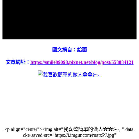
圖文摘自：
給面
文章網址：
https://smile89098.pixnet.net/blog/post/558084121
<p align="center"><img alt="我喜歡簡單的做人✿✿⊱╮" data-
cke-saved-src="https://i.imgur.com/rnatxPJ.jpg"