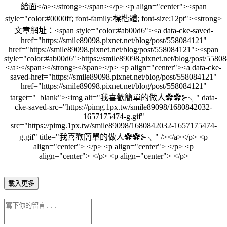
給面</a></strong></span></p> <p align="center"><span
style="color:#0000ff; font-family:標楷體; font-size:12pt"><strong>
文章網址：<span style="color:#ab00d6"><a data-cke-saved-
href="https://smile89098.pixnet.net/blog/post/558084121"
href="https://smile89098.pixnet.net/blog/post/558084121"><span
style="color:#ab00d6">https://smile89098.pixnet.net/blog/post/558
</a></span></strong></span></p> <p align="center"><a data-cke-
saved-href="https://smile89098.pixnet.net/blog/post/558084121"
href="https://smile89098.pixnet.net/blog/post/558084121"
target="_blank"><img alt="我喜歡簡單的做人✿✿⊱╮" data-
cke-saved-src="https://pimg.1px.tw/smile89098/1680842032-
1657175474-g.gif"
src="https://pimg.1px.tw/smile89098/1680842032-1657175474-
g.gif" title="我喜歡簡單的做人✿✿⊱╮" /></a></p> <p
align="center"> </p> <p align="center"> </p> <p
align="center"> </p> <p align="center"> </p>
載入更多