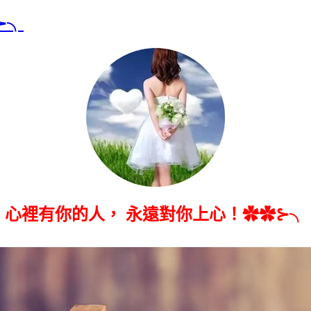
⊱╮
心裡有你的人， 永遠對你上心！✿✿⊱╮