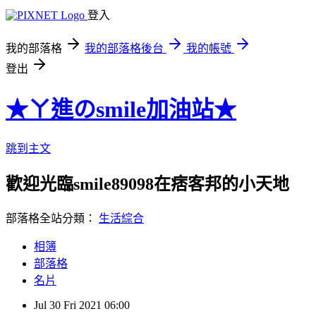
登入
我的部落格
我的部落格後台
我的帳號
登出
★ㄚ進のsmile加油站★
跳到主文
歡迎光臨smile89098在痞客邦的小天地
部落格全站分類：
生活綜合
相簿
部落格
名片
Jul
30
Fri
2021
06:00