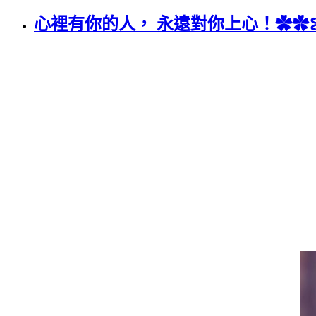
心裡有你的人， 永遠對你上心！✿✿