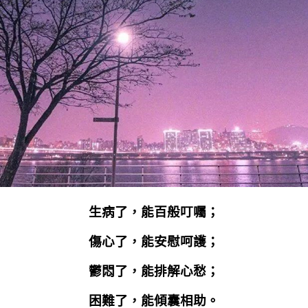
生病了，能百般叮囑；
傷心了，能安慰呵護；
鬱悶了，能排解心愁；
困難了，能傾囊相助。