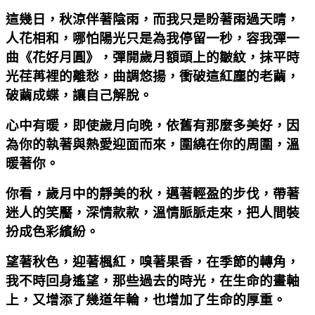
這幾日，秋涼伴著陰雨，而我只是盼著雨過天晴，
人花相和，哪怕陽光只是為我停留一秒，容我彈一
曲《花好月圓》，彈開歲月額頭上的皺紋，抹平時
光荏苒裡的離愁，曲調悠揚，衝破這紅塵的老繭，
破繭成蝶，讓自己解脫。
心中有暖，即使歲月向晚，依舊有那麼多美好，因
為你的執著與熱愛迎面而來，圍繞在你的周圍，溫
暖著你。
你看，歲月中的靜美的秋，邁著輕盈的步伐，帶著
迷人的笑靨，深情款款，溫情脈脈走來，把人間裝
扮成色彩繽紛。
望著秋色，迎著楓紅，嗅著果香，在季節的轉角，
我不時回身遙望，那些過去的時光，在生命的畫軸
上，又增添了幾道年輪，也增加了生命的厚重。