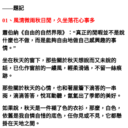
——題記
01
、風清微雨秋日閒，久坐落花心事多
蕭伯納《自由的自然界限》：“真正的閒暇並不是說
什麼也不做，而是能夠自由地做自己感興趣的事
情。”
坐在秋天的窗下，那些關於秋天想說而又未說的
話，已化作窗前的一縷風，輕柔滑過，不留一絲痕
跡。
那些關於秋天的心情，也和著屋簷下滴答的一串
雨，滴滴答答，悅耳動聽，氤氳出了季節的美好。
如果說，秋天是一件褪了色的衣衫，那麼，白色，
依舊是我自憐自惜的底色，任你見或不見，它都懸
掛在天地之間。