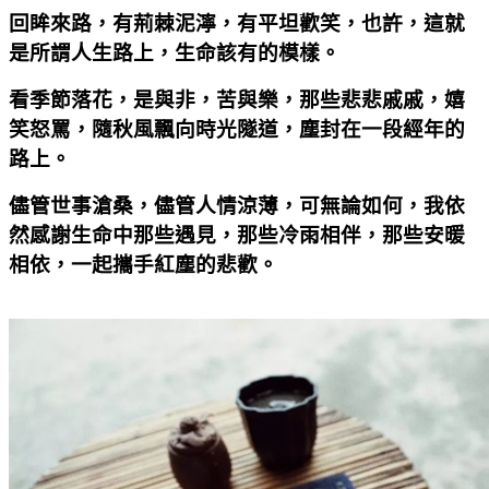
回眸來路，有荊棘泥濘，有平坦歡笑，也許，這就
是所謂人生路上，生命該有的模樣。
看季節落花，是與非，苦與樂，那些悲悲戚戚，嬉
笑怒罵，隨秋風飄向時光隧道，塵封在一段經年的
路上。
儘管世事滄桑，儘管人情涼薄，可無論如何，我依
然感謝生命中那些遇見，那些冷雨相伴，那些安暖
相依，一起攜手紅塵的悲歡。