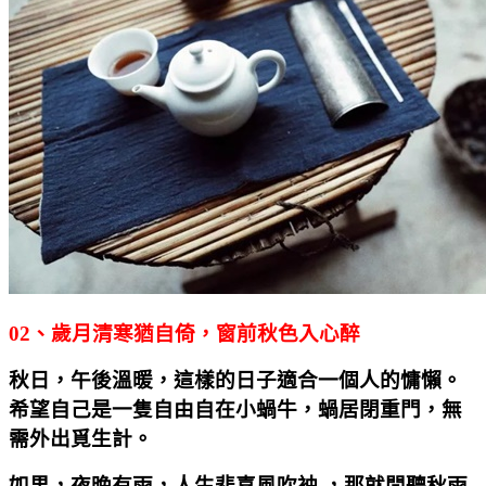
02
、歲月清寒猶自倚，窗前秋色入心醉
秋日，午後溫暖，這樣的日子適合一個人的慵懶。
希望自己是一隻自由自在小蝸牛，蝸居閉重門，無
需外出覓生計。
如果，夜晚有雨，人生悲喜風吹袖
,
，那就閒聽秋雨