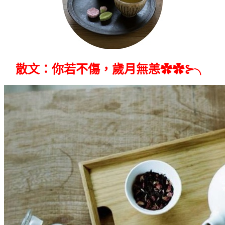
散文：你若不傷，歲月無恙✿✿⊱╮