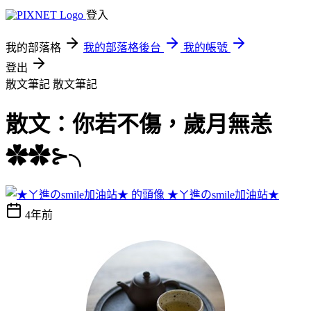
登入
我的部落格
我的部落格後台
我的帳號
登出
散文筆記
散文筆記
散文：你若不傷，歲月無恙
✿✿⊱╮
★ㄚ進のsmile加油站★
4年前