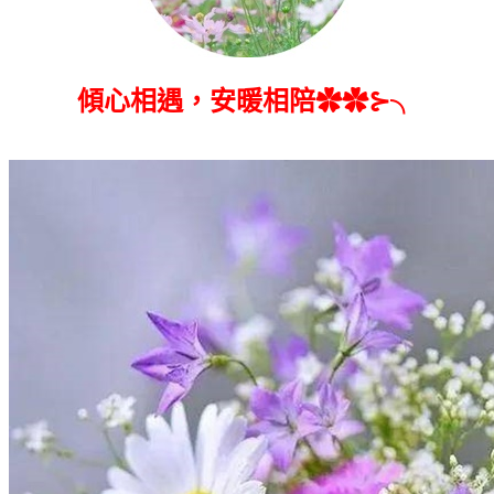
傾心相遇，安暖相陪✿✿⊱╮