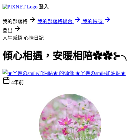
登入
我的部落格
我的部落格後台
我的帳號
登出
人生感悟
心情日記
傾心相遇，安暖相陪✿✿⊱╮
★ㄚ進のsmile加油站★
4年前