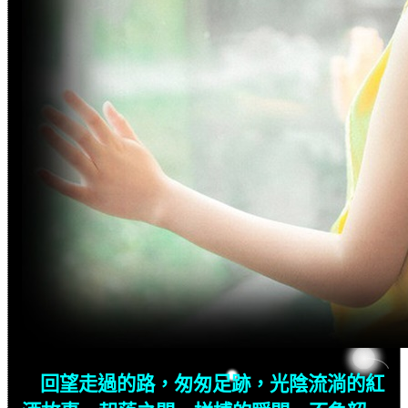
回望走過的路，匆匆足跡，光陰流淌的紅