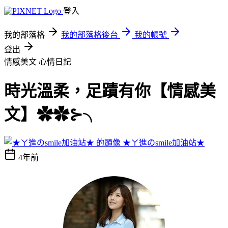
登入
我的部落格
我的部落格後台
我的帳號
登出
情感美文
心情日記
時光溫柔，足蹟有你【情感美
文】✿✿⊱╮
★ㄚ進のsmile加油站★
4年前