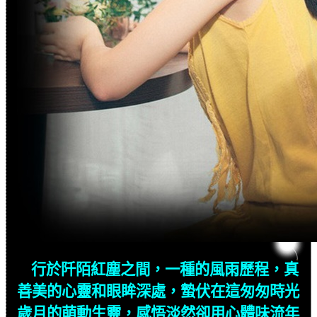
行於阡陌紅塵之間，一種的風雨歷程，真
善美的心靈和眼眸深處，蟄伏在這匆匆時光
歲月的萌動生靈，感悟淡然卻用心體味流年