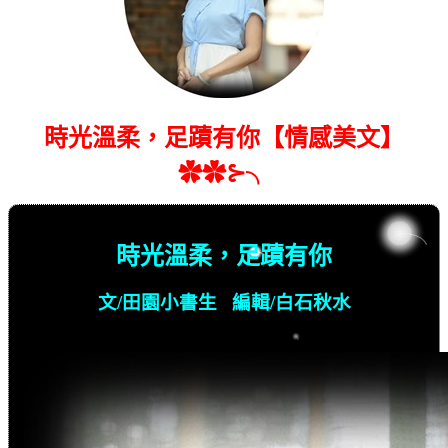
時光溫柔，足蹟有你【情感美文】
✿✿⊱╮
時光溫柔，足蹟有你
文/田園小書生 編輯/白石秋水