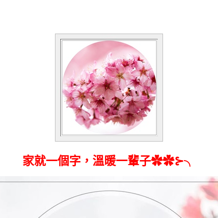
家就一個字，溫暖一輩子✿✿⊱╮