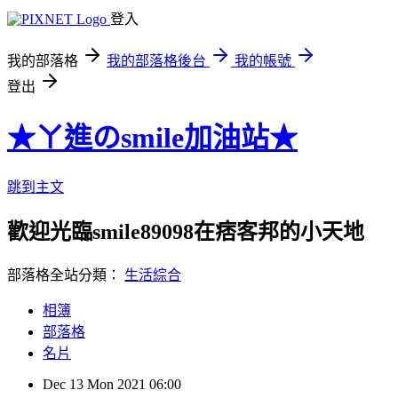
登入
我的部落格
我的部落格後台
我的帳號
登出
★ㄚ進のsmile加油站★
跳到主文
歡迎光臨smile89098在痞客邦的小天地
部落格全站分類：
生活綜合
相簿
部落格
名片
Dec
13
Mon
2021
06:00