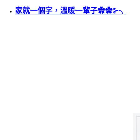
家就一個字，溫暖一輩子✿✿⊱╮