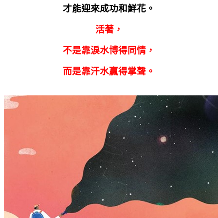
才能迎來成功和鮮花。
活著，
不是靠淚水博得同情，
而是靠汗水贏得掌聲。