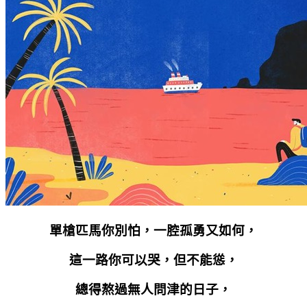
單槍匹馬你別怕，一腔孤勇又如何，
這一路你可以哭，但不能慫，
總得熬過無人問津的日子，