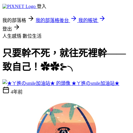
登入
我的部落格
我的部落格後台
我的帳號
登出
人生感悟
數位生活
只要幹不死，就往死裡幹——
致自己！✿✿⊱╮
★ㄚ進のsmile加油站★
4年前