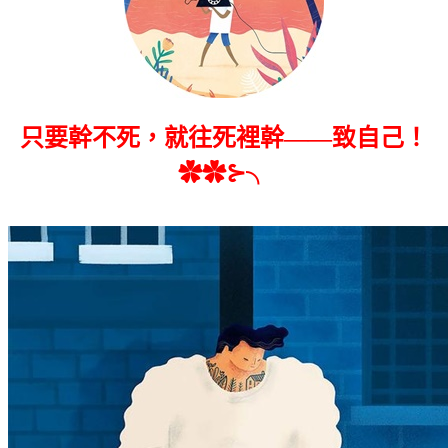
只要幹不死，就往死裡幹——致自己！
✿✿⊱╮