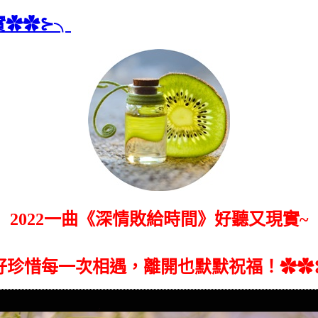
實✿✿⊱╮
2022一曲《深情敗給時間》好聽又現實~
好珍惜每一次相遇，離開也默默祝福！✿✿