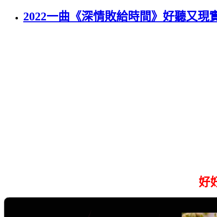
2022一曲《深情敗給時間》好聽又現
好