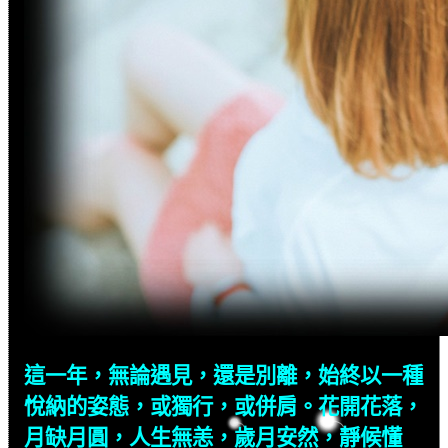
這一年，無論遇見，還是別離，始終以一種
悅納的姿態，或獨行，或併肩。花開花落，
月缺月圓，人生無恙，歲月安然，靜候懂