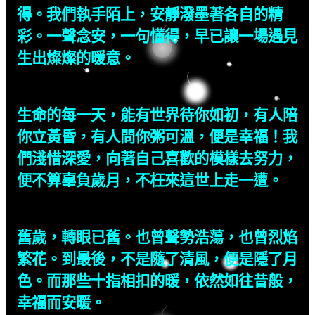
得。我們執手陌上，安靜潑墨著各自的精
彩。一聲念安，一句懂得，早已讓一場遇見
生出燦燦的暖意。
生命的每一天，能有世界待你如初，有人陪
你立黃昏，有人問你粥可溫，便是幸福！我
們淺惜深愛，向著自己喜歡的模樣去努力，
便不算辜負歲月，不枉來這世上走一遭。
舊歲，轉眼已舊。也曾聲勢浩蕩，也曾烈焰
繁花。到最後，不是隨了清風，便是隱了月
色。而那些十指相扣的暖，依然如往昔般，
幸福而安暖。