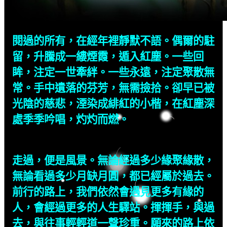
閱過的所有，在經年裡靜默不語。偶爾的駐
留，升騰成一縷煙霞，遁入紅塵。一些回
眸，注定一世牽絆。一些永遠，注定聚散無
常。手中遺落的芬芳，無需撿拾。卻早已被
光陰的慈悲，湮染成緋紅的小楷，在紅塵深
處季季吟唱，灼灼而燃。
走過，便是風景。無論經過多少緣聚緣散，
無論看過多少月缺月圓，都已經屬於過去。
前行的路上，我們依然會遇見更多有緣的
人，會經過更多的人生驛站。揮揮手，與過
去，與往事輕輕道一聲珍重。願來的路上依