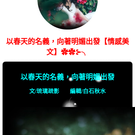
以春天的名義，向著明媚出發【情感美
文】✿✿⊱╮
以春天的名義，向著明媚出發
文
/
琉璃疏影
編輯
/
白石秋水