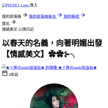
登入
我的部落格
我的部落格後台
我的帳號
登出
情感美文
心情日記
以春天的名義，向著明媚出發
【情感美文】✿✿⊱╮
★ㄚ進のsmile加油站★
4年前