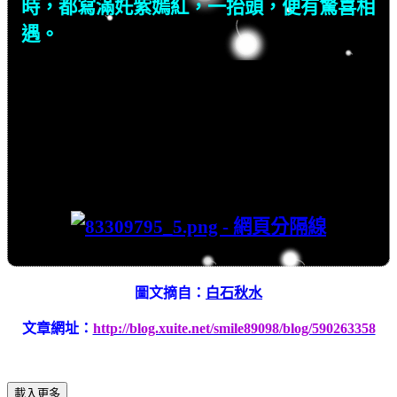
時，都寫滿
奼
紫嫣紅，一抬頭，便有驚喜相
遇。
圖文摘自：
白石秋水
文章網址：
http://blog.xuite.net/smile89098/blog/590263358
載入更多