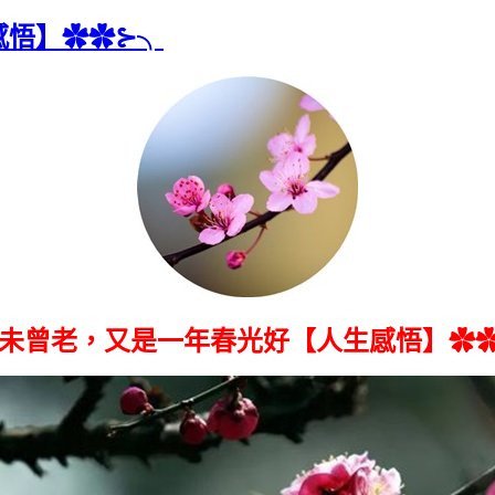
感悟】✿✿⊱╮
未曾老，又是一年春光好【人生感悟】✿