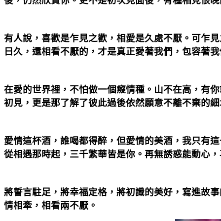
後，仍然欣賞你。更不是初次見面後，有種相見恨晚
有人說，喜歡是乍見之歡，相愛是久處不厭。可乍見
日久，還相看不厭的，才是真正愛著我們，包容著我
在愛的世界裡，不怕做一個癡情種。山不在高，有你
初見，更是那了解了彼此過後依然願意不離不棄的細
愛情這杯酒，誰喝都得醉，但愛情的美酒，我只有這
從相遇那時起，三千繁華皆是你。再無誘惑能動心，
將誓言駐足，將幸福定格，將初識的美好，寫進故事
情相牽，相看兩不厭。