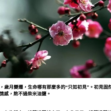
流，歲月變遷，生命哪有那麼多的“只如初見”。初見固
情感，熬不過柴米油鹽。