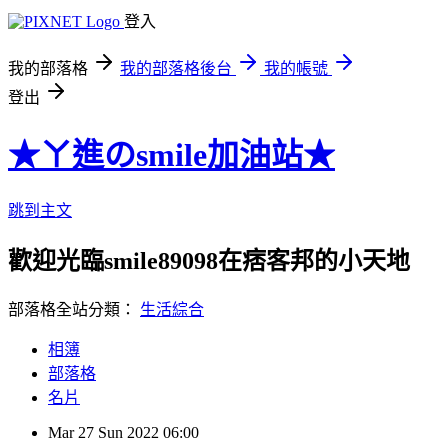
登入
我的部落格
我的部落格後台
我的帳號
登出
★ㄚ進のsmile加油站★
跳到主文
歡迎光臨smile89098在痞客邦的小天地
部落格全站分類：
生活綜合
相簿
部落格
名片
Mar
27
Sun
2022
06:00