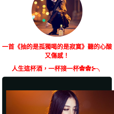
一首《抽的是孤獨喝的是寂寞》
聽的心酸
又傷感！
人生這杯酒，一杯接一杯✿✿⊱╮