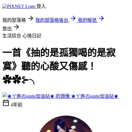
登入
我的部落格
我的部落格後台
我的帳號
登出
生活綜合
心情日記
一首《抽的是孤獨喝的是寂
寞》聽的心酸又傷感！
✿✿⊱╮
★ㄚ進のsmile加油站★
4年前