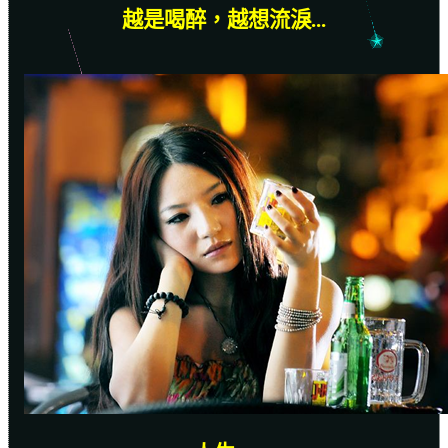
越是喝醉，越想流淚
...