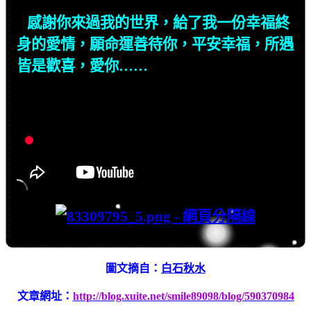
感謝你來過我的世界，給了我一份幸福終
身的愛情，願命運善待你，平安幸福，所遇
皆是歡喜，愛你……
圖文摘自：
白石秋水
文章網址：
http://blog.xuite.net/smile89098/blog/590370984