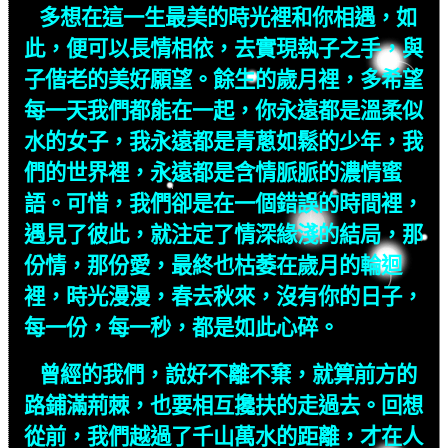
多想在這一生最美的時光裡和你相遇，如
此，便可以長情相依，去實現執子之手，與
子偕老的美好願望。餘生的歲月裡，多希望
每一天我們都能在一起，你永遠都是溫柔似
水的女子，我永遠都是青蔥如鬆的少年，我
們的世界裡，永遠都是含情脈脈的濃情蜜
語。可惜，我們卻是在一個錯誤的時間裡，
遇見了彼此，就注定了情深緣淺的結局，那
份情，那份愛，最終也枯萎在歲月的輪迴
裡，時光漫漫，春去秋來，沒有你的日子，
每一份，每一秒，都是如此心碎。
曾經的我們，說好不離不棄，就算前方的
路鋪滿荊棘，也要相互攙扶的走過去。回想
從前，我們越過了千山萬水的距離，才在人