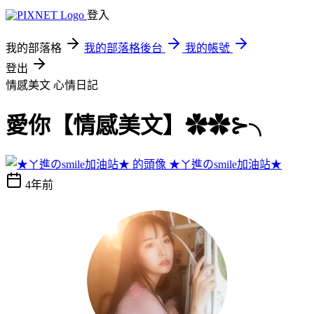
登入
我的部落格
我的部落格後台
我的帳號
登出
情感美文
心情日記
愛你【情感美文】✿✿⊱╮
★ㄚ進のsmile加油站★
4年前