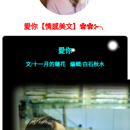
愛你【情感美文】✿✿⊱╮
愛你
文
/
十一月的蓮花
編輯
/
白石秋水