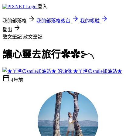
登入
我的部落格
我的部落格後台
我的帳號
登出
散文筆記
散文筆記
讓心靈去旅行✿✿⊱╮
★ㄚ進のsmile加油站★
4年前