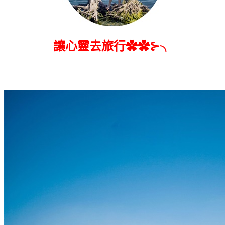
讓心靈去旅行✿✿⊱╮