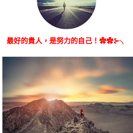
最好的貴人，是努力的自己！✿✿⊱╮