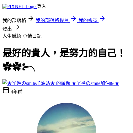
登入
我的部落格
我的部落格後台
我的帳號
登出
人生感悟
心情日記
最好的貴人，是努力的自己！
✿✿⊱╮
★ㄚ進のsmile加油站★
4年前