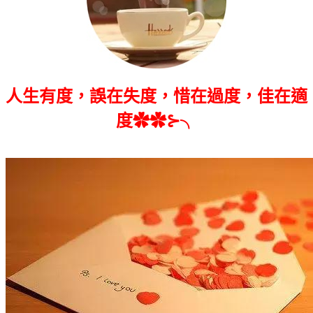
人生有度，誤在失度，惜在過度，佳在適
度✿✿⊱╮