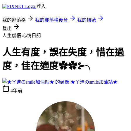
登入
我的部落格
我的部落格後台
我的帳號
登出
人生感悟
心情日記
人生有度，誤在失度，惜在過
度，佳在適度✿✿⊱╮
★ㄚ進のsmile加油站★
4年前