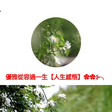
╮
優雅從容過一生【人生感悟】✿✿⊱╮