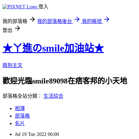
登入
我的部落格
我的部落格後台
我的帳號
登出
★ㄚ進のsmile加油站★
跳到主文
歡迎光臨smile89098在痞客邦的小天地
部落格全站分類：
生活綜合
相簿
部落格
名片
Jul
19
Tue
2022
06:00