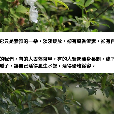
它只是素雅的一朵，淡淡綻放，卻有馨香流露，卻有
的我們，有的人丟盔棄甲，有的人豎起渾身長刺，成
驕子，讓自己活得風生水起，活得優雅從容。