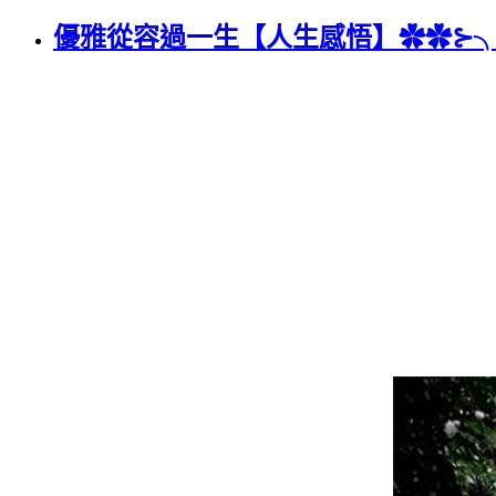
優雅從容過一生【人生感悟】✿✿⊱