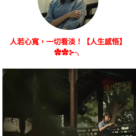
人若心寬，一切看淡！【人生感悟】
✿✿⊱╮