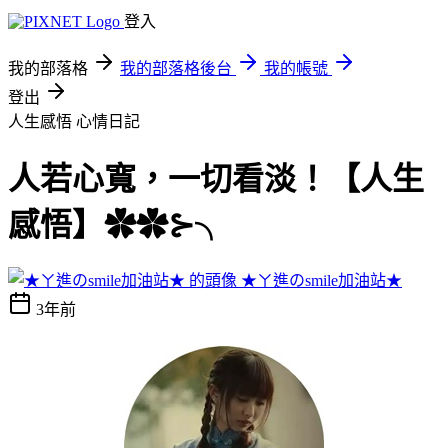
登入
我的部落格
我的部落格後台
我的帳號
登出
人生感悟
心情日記
人若心寬，一切看淡！【人生
感悟】✿✿⊱╮
★ㄚ進のsmile加油站★
3年前