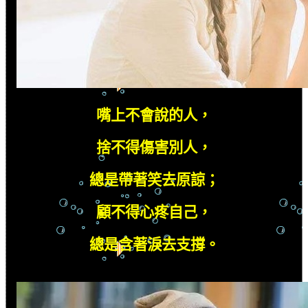
嘴上不會說的人，
捨不得傷害別人，
總是帶著笑去原諒；
顧不得心疼自己，
總是含著淚去支撐。