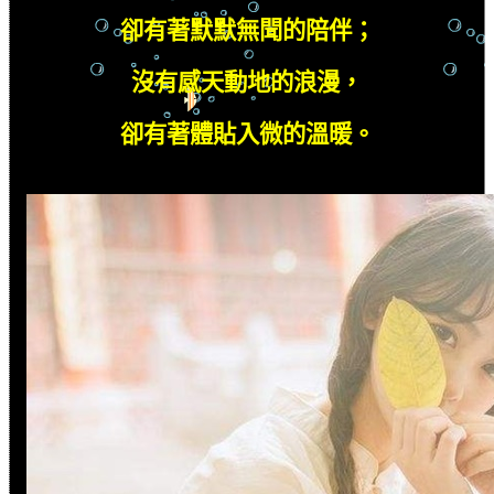
卻有著默默無聞的陪伴；
沒有感天動地的浪漫，
卻有著體貼入微的溫暖。