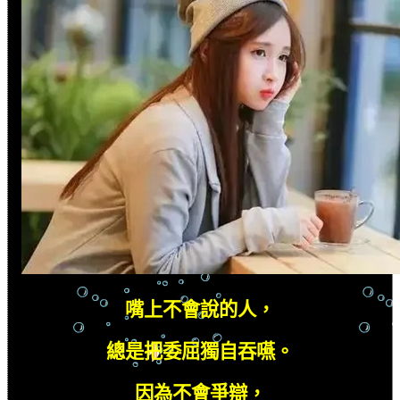
嘴上不會說的人，
總是把委屈獨自吞嚥。
因為不會爭辯，