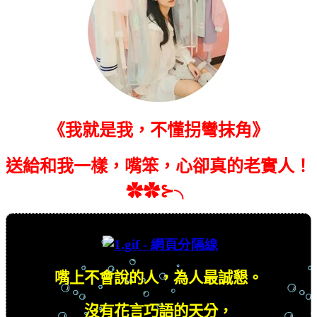
《我就是我，不懂拐彎抹角》
送給和我一樣，嘴笨，心卻真的老實人！
✿✿⊱╮
嘴上不會說的人，為人最誠懇。
沒有花言巧語的天分，