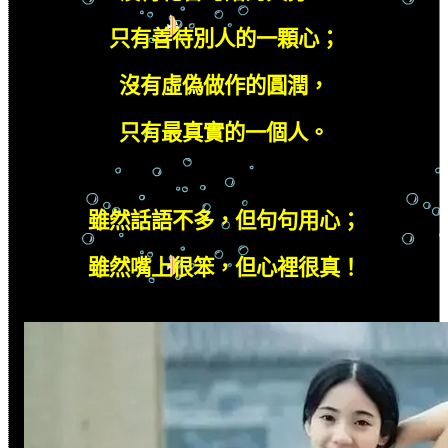
只有善待別人的一顆心；
沒有虛偽做作的圓潤，
只有最真實的一個人。
雖然話語不多，但句句用心；
雖然嘴上很笨，但心裡很真！