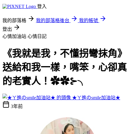
登入
我的部落格
我的部落格後台
我的帳號
登出
心情加油站
心情日記
《我就是我，不懂拐彎抹角》
送給和我一樣，嘴笨，心卻真
的老實人！✿✿⊱╮
★ㄚ進のsmile加油站★
3年前