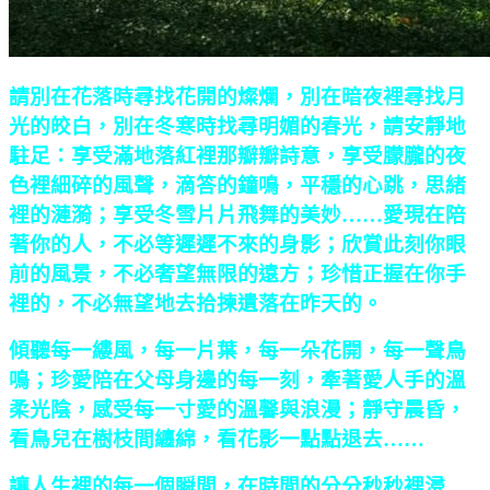
請別在花落時尋找花開的燦爛，別在暗夜裡尋找月
光的皎白，別在冬寒時找尋明媚的春光，請安靜地
駐足：享受滿地落紅裡那瓣瓣詩意，享受朦朧的夜
色裡細碎的風聲，滴答的鐘鳴，平穩的心跳，思緒
裡的漣漪；享受冬雪片片飛舞的美妙……愛現在陪
著你的人，不必等遲遲不來的身影；欣賞此刻你眼
前的風景，不必奢望無限的遠方；珍惜正握在你手
裡的，不必無望地去拾揀遺落在昨天的。
傾聽每一縷風，每一片葉，每一朵花開，每一聲鳥
鳴；珍愛陪在父母身邊的每一刻，牽著愛人手的溫
柔光陰，感受每一寸愛的溫馨與浪漫；靜守晨昏，
看鳥兒在樹枝間纏綿，看花影一點點退去……
讓人生裡的每一個瞬間，在時間的分分秒秒裡浸