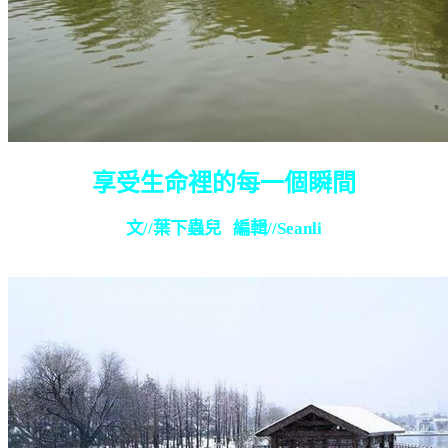
享受生命裡的每一個瞬間
文
//
葉下蟲兒
編輯
//Seanli