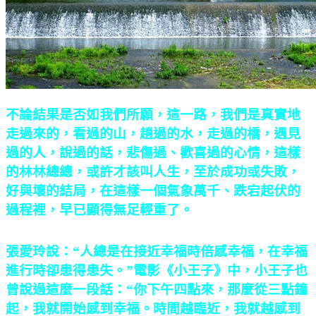
不論結果是否如我們所願，這一路，我們是真實地
走過來的，看過的山，趟過的水，走過的橋，遇見
過的人，說過的話，悲傷過、歡喜過的心情，這樣
的林林總總，或許才該叫人生，至於成功或失敗，
好與壞的結局，在這樣一個氣象萬千、跌宕起伏的
過程裡，早已顯得無足輕重了。
張愛玲說：“人總是在接近幸福時倍感幸福，在幸福
進行時卻患得患失。”電影《小王子》中，小王子也
曾說過這麼一段話：“你下午四點來，那麼從三點鐘
起，我就開始感到幸福。時間越臨近，我就越感到