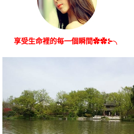
享受生命裡的每一個瞬間✿✿⊱╮