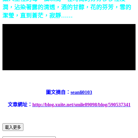
潤，沾染著露的清透，酒的甘醇，花的芬芳，雪的
潔瑩，直到蒼茫，寂靜……
圖文摘自：
seanli0103
文章網址：
http://blog.xuite.net/smile89098/blog/590537341
載入更多