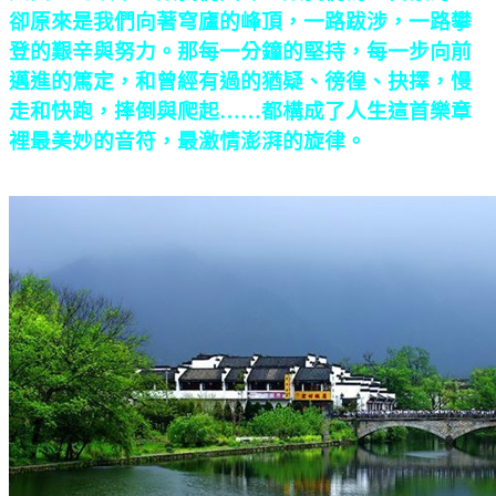
卻原來是我們向著穹廬的峰頂，一路跋涉，一路攀
登的艱辛與努力。那每一分鐘的堅持，每一步向前
邁進的篤定，和曾經有過的猶疑、徬徨、抉擇，慢
走和快跑，摔倒與爬起……都構成了人生這首樂章
裡最美妙的音符，最激情澎湃的旋律。