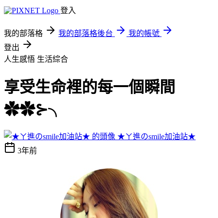
登入
我的部落格
我的部落格後台
我的帳號
登出
人生感悟
生活綜合
享受生命裡的每一個瞬間
✿✿⊱╮
★ㄚ進のsmile加油站★
3年前