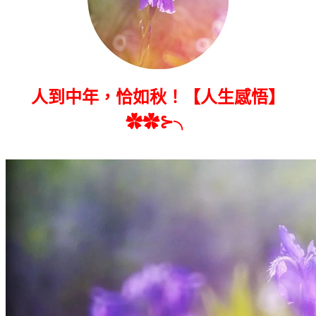
人到中年，恰如秋！【人生感悟】
✿✿⊱╮