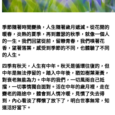
季節隨著時間變換，人生隨著歲月遞減。從花開的
暖春，炎熱的夏季，再到蕭瑟的秋季，就像一個人
的一生。我們回望從前，留戀青春，我們嗅著花
香，望著落葉，感受到季節的不同，也體驗了不同
的人生。
四季有秋天，人生有中年。秋天是循環往復的，但
中年是無法停留的。踏入中年後，猶如樹葉漸黃，
對衰老無能為力。中年的我們，一切風雨自己抵
擋，一切事情獨自面對。活在中年的歲月裡，走在
變老的路途中，體會到人情冷暖，見慣了失去得
到，內心看淡了釋懷了放下了，明白世事無常，知
道活好當下。