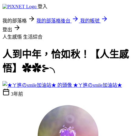
登入
我的部落格
我的部落格後台
我的帳號
登出
人生感悟
生活綜合
人到中年，恰如秋！【人生感
悟】✿✿⊱╮
★ㄚ進のsmile加油站★
3年前