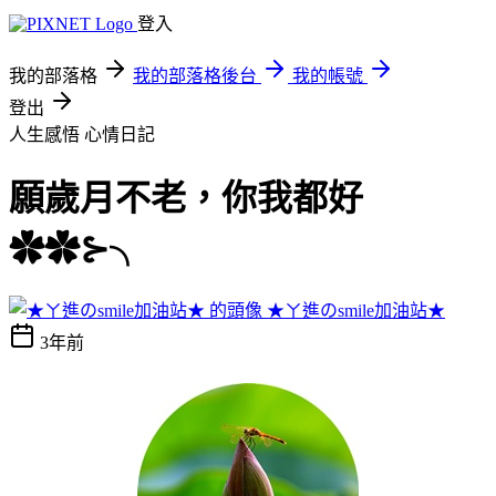
登入
我的部落格
我的部落格後台
我的帳號
登出
人生感悟
心情日記
願歲月不老，你我都好
✿✿⊱╮
★ㄚ進のsmile加油站★
3年前