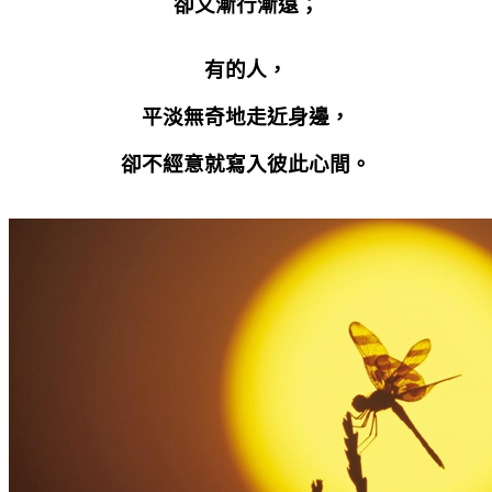
卻又漸行漸遠；
有的人，
平淡無奇地走近身邊，
卻不經意就寫入彼此心間。