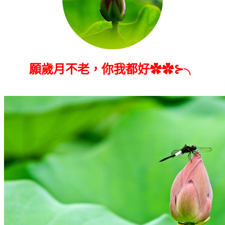
願歲月不老，你我都好✿✿⊱╮