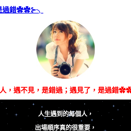
是過錯✿✿⊱╮
人，遇不見，是錯過；遇見了，是過錯✿
人生遇到的每個人，
出場順序真的很重要，