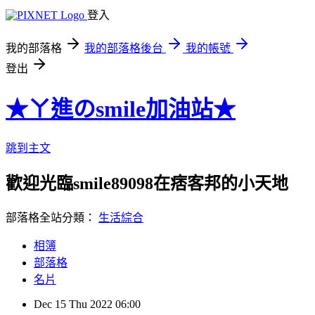
登入
我的部落格
我的部落格後台
我的帳號
登出
★ㄚ進のsmile加油站★
跳到主文
歡迎光臨smile89098在痞客邦的小天地
部落格全站分類：
生活綜合
相簿
部落格
名片
Dec
15
Thu
2022
06:00