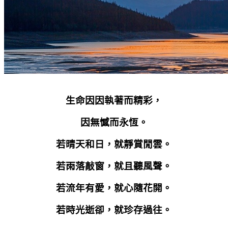
生命因因執著而精彩，
因無憾而永恆。
若晴天和日，就靜賞閒雲。
若雨落敲窗，就且聽風聲。
若流年有愛，就心隨花開。
若時光逝卻，就珍存過往。