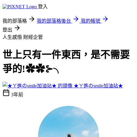
登入
我的部落格
我的部落格後台
我的帳號
登出
人生感悟
財經企管
世上只有一件東西，是不需要
爭的!✿✿⊱╮
★ㄚ進のsmile加油站★
3年前