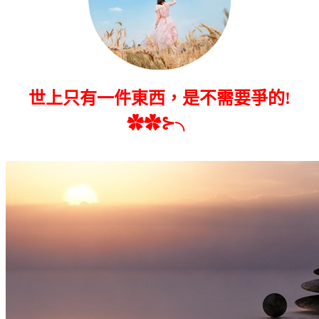
世上只有一件東西，是不需要爭的!
✿✿⊱╮