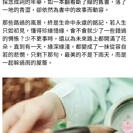
採念成詞的年華，如一本翻看斷了線的舊書，落了
一地的青澀，卻依然為書中的故事而動容。
那些路過的風景，終是生命中永遠的銘記，若人生
只如初見，懂得珍緣惜緣，會不會就少了一些錯過
的惆悵？少不更事時，還以為未來路上都開滿了花
朵，直到有一天，緣深緣淺，都變成了一抹從容自
若的悲憫，只剩下那句，最美的不是下雨天，而是
一起躲過雨的屋簷。