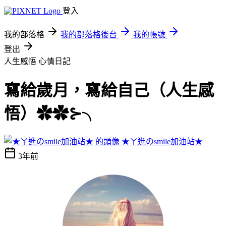
登入
我的部落格
我的部落格後台
我的帳號
登出
人生感悟
心情日記
寫給歲月，寫給自己（人生感
悟）✿✿⊱╮
★ㄚ進のsmile加油站★
3年前