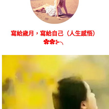
寫給歲月，寫給自己（人生感悟）
✿✿⊱╮