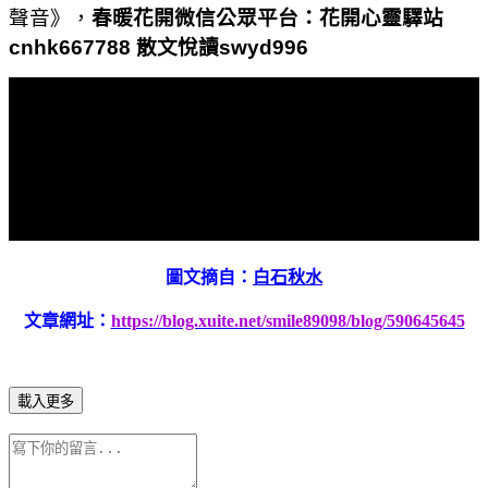
聲音》，
春暖花開微信公眾平台：花開心靈驛站
cnhk667788
散文悅讀
swyd996
圖文摘自：
白石秋水
文章網址：
https://blog.xuite.net/smile89098/blog/590645645
載入更多