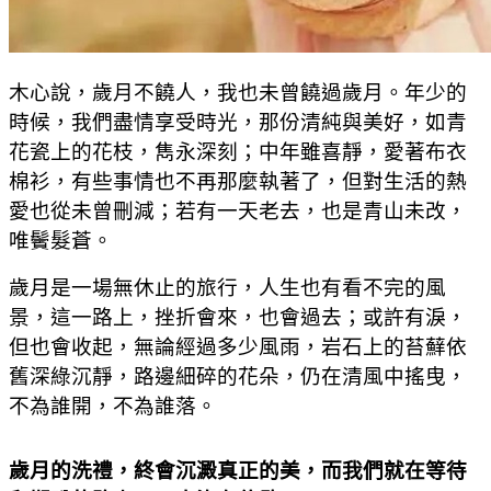
木心說，歲月不饒人，我也未曾饒過歲月。年少的
時候，我們盡情享受時光，那份清純與美好，如青
花瓷上的花枝，雋永深刻；中年雖喜靜，愛著布衣
棉衫，有些事情也不再那麼執著了，但對生活的熱
愛也從未曾刪減；若有一天老去，也是青山未改，
唯鬢髮蒼。
歲月是一場無休止的旅行，人生也有看不完的風
景，這一路上，挫折會來，也會過去；或許有淚，
但也會收起，無論經過多少風雨，岩石上的苔蘚依
舊深綠沉靜，路邊細碎的花朵，仍在清風中搖曳，
不為誰開，不為誰落。
歲月的洗禮，終會沉澱真正的美，而我們就在等待