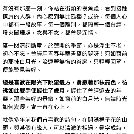
有沒有那麼一刻，你站在街頭的拐角處，看到接踵
擦肩的人群，內心感到無比孤獨？或許，每個人心
中都有一段故事，每一個離別，都隔著一個曾經，
燈火闌珊處，念與不念，都曾是深情。
寫一闋清詞斷章，於蓮開的季節，亦是浮生不老，
初心不忘。曾經用青春年華書寫的夢呀！宛如窗前
的那抹白月光，流連著無悔的眷戀，只輕輕回望，
便能瞥見美好。
總是喜歡在陽光下眺望遠方，貪戀著那抹亮色，彷
彿如此雙手便握住了歲月，
握住了曾經遠去的年
華。那些美好的景緻，如窗前的白月光，無論時光
如何變遷，會一直在心上。
就像多年前我們曾喜歡的詩句，在開滿梔子花的山
頭，與某個有緣人，可以清澈的相遇，疊字成詩，