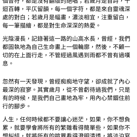
個音符，都是沒有翻版的絕唱；若歲月是首詩，千
迴百轉，平仄留韻，每一個字符，都是來自靈魂深
處的對白；若歲月是幅畫，濃淡相宜，注重留白，
每一筆描繪，都是對生命深深的熱愛。
光陰漫長，記錄著這一路的山高水長，曾經，我們
都固執地為自己生命畫上一個輪廓，然後，不顧一
切的在上面行走，不管經過風遇到雨都不曾有過嘆
息。
忽然有一天發現，曾經痴痴地守望，卻成就了內心
最深的寂寥。其實歲月，從不曾虧待過我們，只是
有的時候，是我們自己畫地為牢，用內心禁錮住前
行的腳步。
人生，任何時候都不要讓心迷茫，如果，你不想負
累，就要學會將所有的繁雜看得簡單些，如果你不
想糾結，就將所有的喧囂看得澄明清透，將淡泊寫