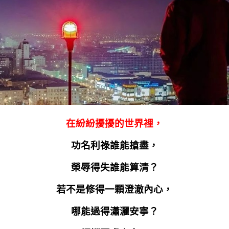
在紛紛擾擾的世界裡，
功名利祿誰能搶盡，
榮辱得失誰能算清？
若不是修得一顆澄澈內心，
哪能過得瀟灑安寧？