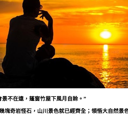
會景不在遠，蓬窗竹屋下風月自賒。”
幾塊奇岩怪石，山川景色就已經齊全；領悟大自然景