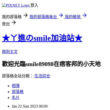
登入
我的部落格
我的部落格後台
我的帳號
登出
★ㄚ進のsmile加油站★
跳到主文
歡迎光臨smile89098在痞客邦的小天地
部落格全站分類：
生活綜合
相簿
部落格
名片
Jan
22
Sun
2023
06:00