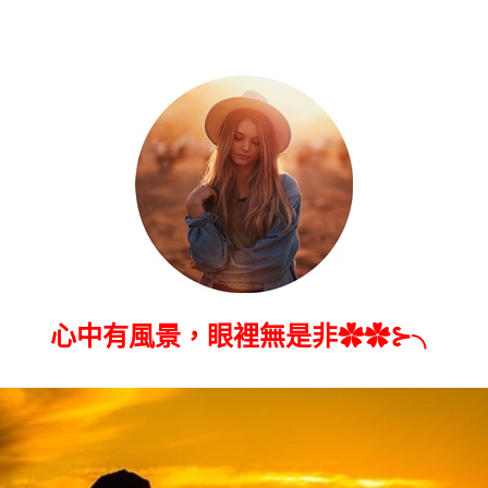
心中有風景，眼裡無是非✿✿⊱╮