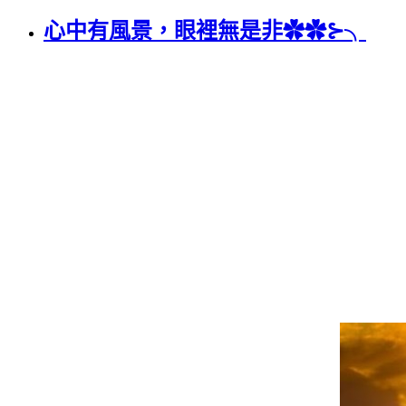
心中有風景，眼裡無是非✿✿⊱╮