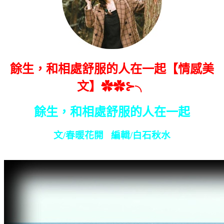
餘生，和相處舒服的人在一起【情感美
文】✿✿⊱╮
餘生，和相處舒服的人在一起
文
/
春暖花開
編輯
/
白石秋水