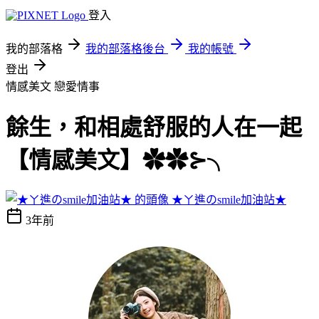
登入
我的部落格
我的部落格後台
我的帳號
登出
情感美文
戀愛情事
餘生，和相處舒服的人在一起
【情感美文】✿✿⊱╮
★ㄚ進のsmile加油站★
3年前